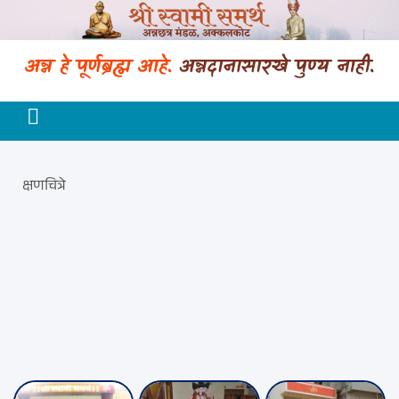
श्री स्वामी समर्थ अन्नछत्र मंडळ (Trust F-2279) अक्कलकोट
क्षणचित्रे