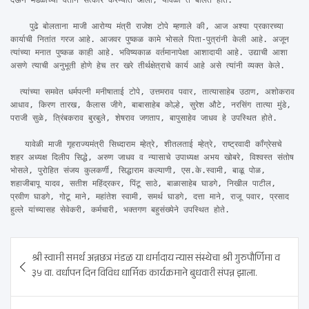
देऊन मंडळाच्या वतीने सत्कार करण्यात आला, यावेळी ते बोलत होते.

    पुढे बोलताना माजी आरोग्य मंत्री राजेश टोपे म्हणाले की, आज अश्या प्रकारच्या 
कार्याची नितांत गरज आहे. आजवर पुष्कळ कामे भोसले पिता-पुत्रांनी केली आहे. अजून 
त्यांच्या मनात पुष्कळ काही आहे. भविष्यकाळ वर्तमानापेक्षा आशादायी आहे. उद्याची आशा 
असणे त्याची अनुभूती होणे हेच तर खरे तीर्थक्षेत्राचे कार्य आहे असे त्यांनी व्यक्त केले.

  त्यांच्या समवेत धर्मपत्नी मनीषाताई टोपे, उत्तमराव पवार, तात्यासाहेब उठाण, अशोकराव 
आधाव, किरण तारख, कैलास जीगे, बाबासाहेब कोल्हे, सुरेश औटे, नरसिंग तात्या मुंडे, 
पराजी सुळे, त्रिंबकराव बुरबुले, शेषराव जगताप, बापुसाहेव जाधव हे उपस्थित होते.

   यावेळी माजी गृहराज्यमंत्री सिध्दाराम म्हेत्रे, शीतलताई म्हेत्रे, राष्ट्रवादी कॉंग्रेसचे 
शहर अध्यक्ष दिलीप सिद्धे, अरुण जाधव व न्यासाचे उपाध्यक्ष अभय खोबरे, विश्वस्त संतोष 
भोसले, पुरोहित संजय कुलकर्णी, सिद्धाराम कल्याणी, एस.के.स्वामी, बाळू पोळ, 
शहाजीबापू यादव, सतीश महिंद्रकर, पिंटू साठे, बाळासाहेब घाडगे, निखील पाटील, 
प्रवीण घाडगे, गोटू माने, महांतेश स्वामी, समर्थ घाडगे, दत्ता माने, राजू पवार, प्रसाद 
हुल्ले यांच्यासह सेवेकरी, कर्मचारी, भक्तगण बहुसंख्येने उपस्थित होते.
Post
श्री स्वामी समर्थ अन्नछत्र मंडळ या धर्मादाय न्यास संस्थेचा श्री गुरुपौर्णिमा व
navigation
३५ वा. वर्धापन दिन विविध धार्मिक कार्यक्रमाने बुधवारी संपन्न झाला.